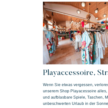
Unvergesslich
Polynesisch inspirierte Lodges, ein
atemberaubender Blick auf Saint Tropez,
eine außergewöhnliche Lage.
Playaccessoire, St
Wenn Sie etwas vergessen, verloren
unserem Shop Playacessoire alles,
und aufblasbare Spiele, Taschen, M
unbeschwerten Urlaub in der Sonne