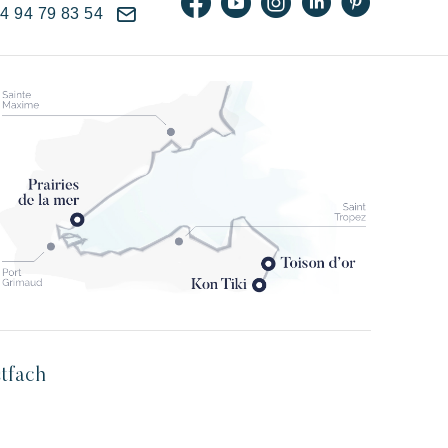
)4 94 79 83 54
stfach