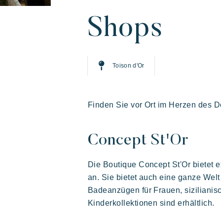
Unsere Dörfer
Entdecken Sie R
Ihr nächster Ur
Shops
Toison d'Or
Finden Sie vor Ort im Herzen des D
Concept St'Or
Ein urlaub mit Riviera
Live the adventure
Mit d
Die
Villages
geni
gas
Die Boutique Concept St'Or bietet 
Prairies de la mer
an. Sie bietet auch eine ganze Wel
Badeanzügen für Frauen, siziliani
Kinderkollektionen sind erhältlich.
Abwechslungsreich
Fröhlich