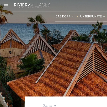
UNSERE DÖRFER
ENTDECKEN
DAS DORF
UNTERKÜNFTE
Startseite