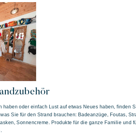
Flucht
Eine idyllische Umgebung am Fuße des
E
berühmten Strandes von Pampelonne
randzubehör
 haben oder einfach Lust auf etwas Neues haben, finden Si
 was Sie für den Strand brauchen: Badeanzüge, Foutas, Str
asken, Sonnencreme. Produkte für die ganze Familie und f
.