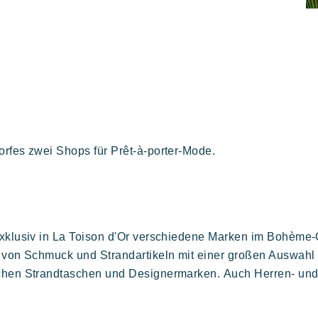
iviera Villages
laub
orfes zwei Shops für Prêt-à-porter-Mode.
er Familie
 kunst der
Aufenthalt voller
Die villages atmosphä
eßen
tfreundschaft
entspannung
exklusiv in La Toison d'Or verschiedene Marken im Bohème-C
Kon Tiki
t von Schmuck und Strandartikeln mit einer großen Auswahl
schen Strandtaschen und Designermarken. Auch Herren- un
Festlich
E
Tropisches Paradies