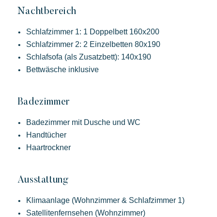
Nachtbereich
Schlafzimmer 1: 1 Doppelbett 160x200
Schlafzimmer 2: 2 Einzelbetten 80x190
Schlafsofa (als Zusatzbett): 140x190
Bettwäsche inklusive
Badezimmer
Badezimmer mit Dusche und WC
Handtücher
Haartrockner
Kon Tiki
Ausstattung
Festlich
Tropisches Paradies
Flucht
Klimaanlage (Wohnzimmer & Schlafzimmer 1)
Eine idyllische Umgebung am Fuße des berühmten Strandes
Satellitenfernsehen (Wohnzimmer)
von Pampelonne