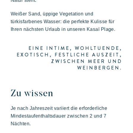
Natur steht.
Weißer Sand, üppige Vegetation und
türkisfarbenes Wasser: die perfekte Kulisse für
Ihren nächsten Urlaub in unseren Kasaï Plage.
Entdecken Sie Riviera Villages
EINE INTIME, WOHLTUENDE,
Ein urlaub mit Riviera Villages
EXOTISCH, FESTLICHE AUSZEIT,
Die kunst der gastfreundschaft
ZWISCHEN MEER UND
WEINBERGEN.
Die villages atmosphäre
Die Riviera erleben
Ihr nächster Urlaub
Zu wissen
Live the adventure
Je nach Jahreszeit variiert die erforderliche
Mit der Familie genießen
Mindestaufenthaltsdauer zwischen 2 und 7
Aufenthalt voller entspannung
Nächten.
Veranstaltungen & Feste