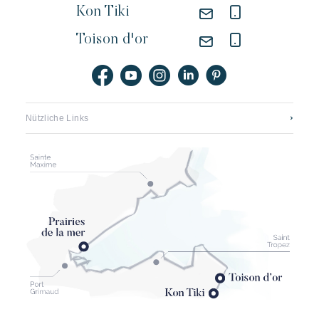
Kon Tiki
Toison d'or
Nützliche Links
Kontaktieren sie uns
Stellenangebote Riviera Villages
Application mobile
Unsere hotels
Broschüren, pläne und preise
Die entwicklung des strandes von pampelonne
Unsere partner
Geschäftsbedingungen
Annullierungsversicherung Kon Tiki
Conditions générales echeck-in (pré-enregistrement)