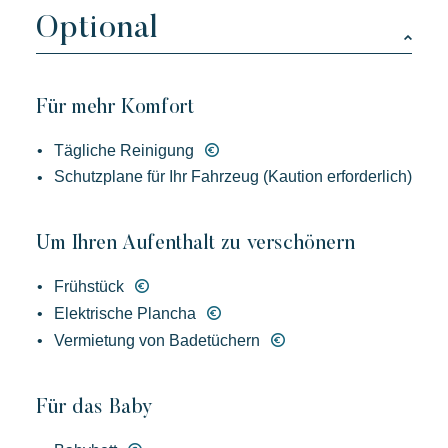
Optional
Für mehr Komfort
Toison d'or
Elegant
Authentisch
Vertraulich
Tägliche Reinigung
Ein wildes Paradies mit tausend Farben
Schutzplane für Ihr Fahrzeug (Kaution erforderlich)
Um Ihren Aufenthalt zu verschönern
Frühstück
Elektrische Plancha
Vermietung von Badetüchern
Für das Baby