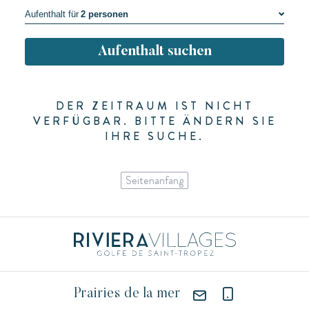
Aufenthalt für
2 personen
1 personen
Aufenthalt suchen
2 personen
3 personen
4 personen
DER ZEITRAUM IST NICHT
5 personen
VERFÜGBAR. BITTE ÄNDERN SIE
IHRE SUCHE.
6 personen
Seitenanfang
Prairies de la mer