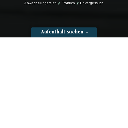
Abwechslungsreich
Fröhlich
Unvergesslich
Aufenthalt suchen
Prairies de la
mer
DAS RESORT
Ort: Port Grimaud
Geöffnet vom 28/03/2026 bis zum 11/10/2026
Eröffnung der Buchungen 2026: 26. November 2025