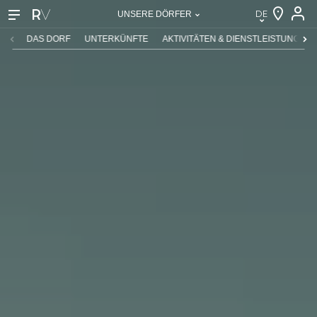
DE
UNSERE DÖRFER
DE
DAS DORF
UNTERKÜNFTE
AKTIVITÄTEN & DIENSTLEISTUNGEN
EN
FR
NL
IT