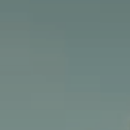
Entdecken Sie Riviera Villages
Ein urlaub mit Riviera Villages
Die kunst der gastfreundschaft
Die villages atmosphäre
Die Riviera erleben
Ihr nächster Urlaub
Live the adventure
Mit der Familie genießen
Aufenthalt voller entspannung