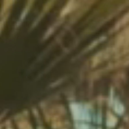
Toison d'or
Elegant
Authentisch
Vertraulich
Ein wildes Paradies mit tausend Farben