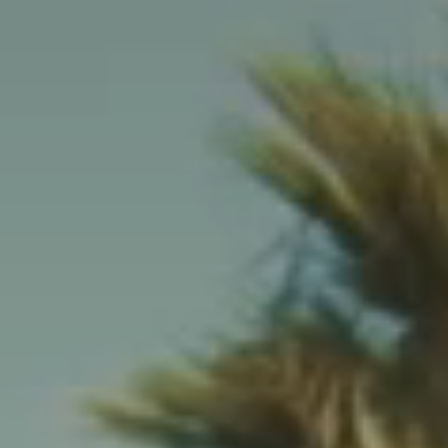
Veranstaltungen & Feste
Die Riviera Villages App
Unsere Angebote
Kontaktieren Sie uns
Buchen
Prairies de la mer
Abwechslungsreich
Fröhlich
Unvergesslich
Polynesisch inspirierte Lodges, ein atemberaubender Blick auf
Saint Tropez, eine außergewöhnliche Lage.