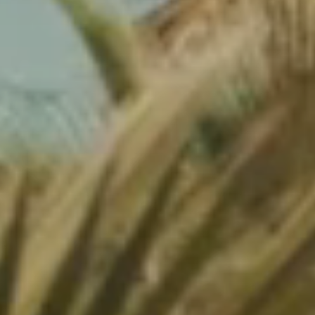
Festlich
Tropisches Paradies
Flucht
Eine idyllische Umgebung am Fuße des berühmten Strandes
von Pampelonne