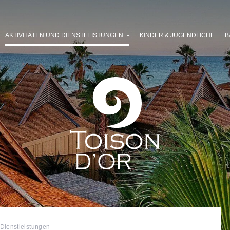
 SIE RIVIERA VILLAGES
IHR NÄCHSTER URLAUB
UNSERE ANG
AKTIVITÄTEN UND DIENSTLEISTUNGEN
KINDER & JUGENDLICHE
B
 Dienstleistungen