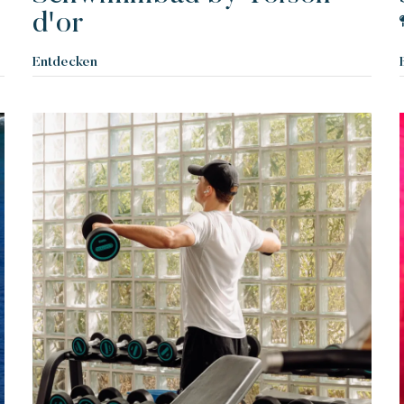
d'or
Eine idyllische Umgebung am Fuße des
E
berühmten Strandes von Pampelonne
Entdecken