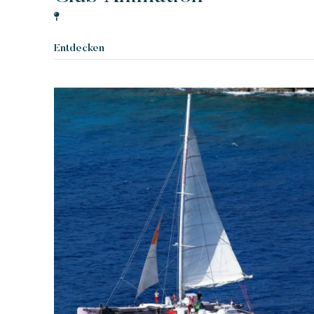
Polynesisch inspirierte Lodges, ein
atemberaubender Blick auf Saint Tropez,
Entdecken
eine außergewöhnliche Lage.