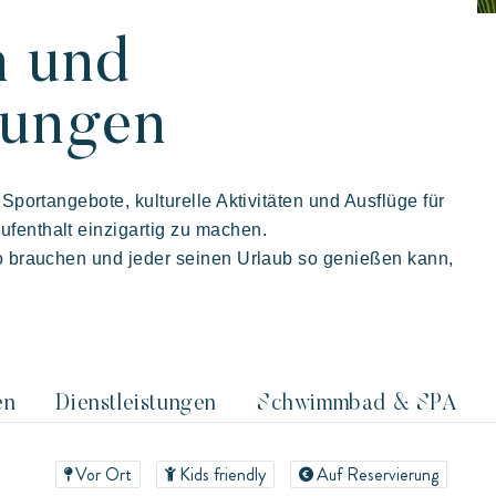
n und
tungen
iviera Villages
laub
 Sportangebote, kulturelle Aktivitäten und Ausflüge für
fenthalt einzigartig zu machen.
to brauchen und jeder seinen Urlaub so genießen kann,
en
Dienstleistungen
Schwimmbad & SPA
Vor Ort
Kids friendly
Auf Reservierung