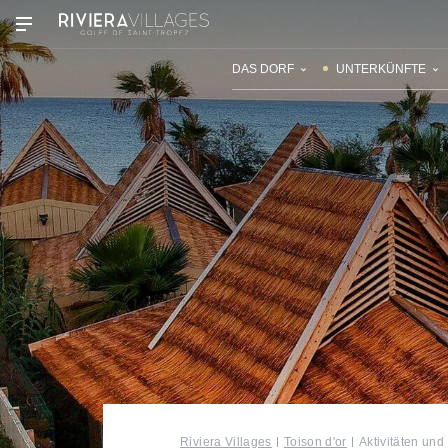
UNSERE DÖRFER
ENTDECKEN
DAS DORF
UNTERKÜNFTE
Riviera Villages
Toison d'or
Aktivitäten und