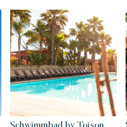
er Familie
 kunst der
Aufenthalt voller
Die villages atmosphä
eßen
tfreundschaft
entspannung
Kon Tiki
Festlich
E
Tropisches Paradies
Flucht
Schwimmbad by Toison