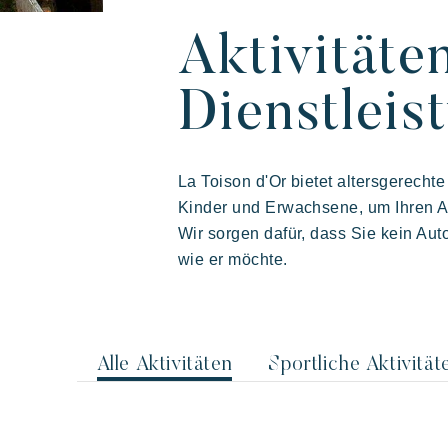
Aktivitäte
Dienstleis
Unsere Dörfer
Entdecken Sie R
Ihr nächster Ur
La Toison d'Or bietet altersgerechte
Kinder und Erwachsene, um Ihren Au
Wir sorgen dafür, dass Sie kein Au
wie er möchte.
Alle Aktivitäten
Sportliche Aktivität