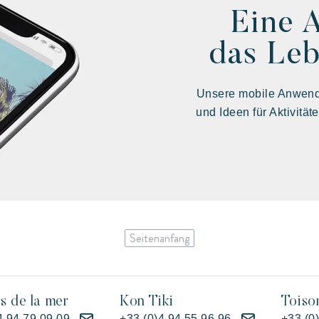
Eine 
das Leb
Unsere mobile Anwendu
und Ideen für Aktivität
Seitenanfang
es de la mer
Kon Tiki
Toiso
4 94 79 09 09
+33 (0)4 94 55 96 96
+33 (0