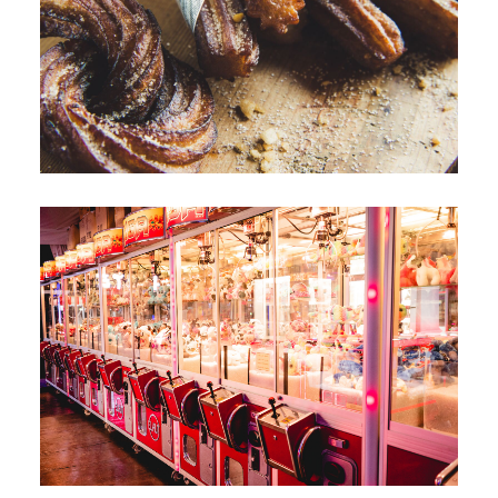
Toison d'or
Elegant
Authentisch
Vertraulich
Ein wildes Paradies mit tausend Farben