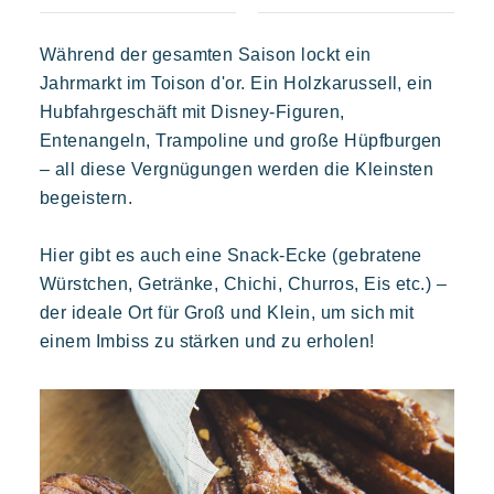
Ihr nächster Urlaub
Während der gesamten Saison lockt ein
Prairies de la mer
Jahrmarkt im Toison d'or. Ein Holzkarussell, ein
Live the adventure
Abwechslungsreich
Fröhlich
Unvergesslich
Hubfahrgeschäft mit Disney-Figuren,
Mit der Familie genießen
Polynesisch inspirierte Lodges, ein atemberaubender Blick auf
Entenangeln, Trampoline und große Hüpfburgen
Saint Tropez, eine außergewöhnliche Lage.
Aufenthalt voller entspannung
– all diese Vergnügungen werden die Kleinsten
Veranstaltungen & Feste
begeistern.
Die Riviera Villages App
Hier gibt es auch eine Snack-Ecke (gebratene
Unsere Angebote
Würstchen, Getränke, Chichi, Churros, Eis etc.) –
Kontaktieren Sie uns
der ideale Ort für Groß und Klein, um sich mit
einem Imbiss zu stärken und zu erholen!
Kon Tiki
Festlich
Tropisches Paradies
Flucht
Buchen
Eine idyllische Umgebung am Fuße des berühmten Strandes
von Pampelonne