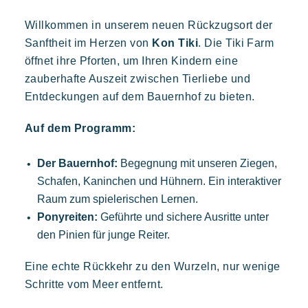
Die Riviera erleben
Willkommen in unserem neuen Rückzugsort der
Sanftheit im Herzen von
Kon Tiki
. Die Tiki Farm
Ihr nächster Urlaub
öffnet ihre Pforten, um Ihren Kindern eine
Prairies de la mer
Live the adventure
zauberhafte Auszeit zwischen Tierliebe und
Abwechslungsreich
Fröhlich
Unvergesslich
Mit der Familie genießen
Entdeckungen auf dem Bauernhof zu bieten.
Polynesisch inspirierte Lodges, ein atemberaubender Blick auf
Aufenthalt voller entspannung
Saint Tropez, eine außergewöhnliche Lage.
Auf dem Programm:
Veranstaltungen & Feste
Die Riviera Villages App
Der Bauernhof:
Begegnung mit unseren Ziegen,
Schafen, Kaninchen und Hühnern. Ein interaktiver
Unsere Angebote
Raum zum spielerischen Lernen.
Kontaktieren Sie uns
Ponyreiten:
Geführte und sichere Ausritte unter
den Pinien für junge Reiter.
Kon Tiki
Buchen
Eine echte Rückkehr zu den Wurzeln, nur wenige
Festlich
Tropisches Paradies
Flucht
Schritte vom Meer entfernt.
Eine idyllische Umgebung am Fuße des berühmten Strandes
von Pampelonne