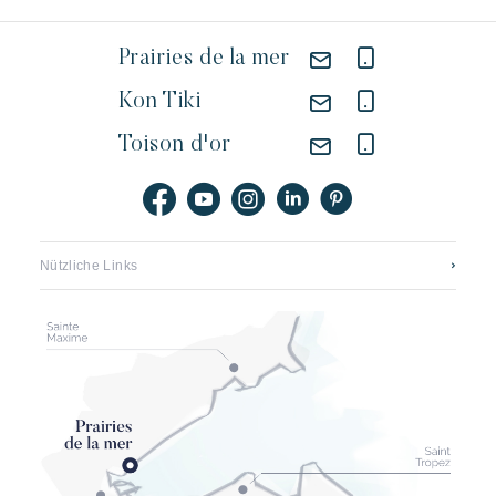
Prairies de la mer
Kon Tiki
Toison d'or
Nützliche Links
Kontaktieren sie uns
Stellenangebote Riviera Villages
Application mobile
Unsere hotels
Broschüren, pläne und preise
Die entwicklung des strandes von pampelonne
Unsere partner