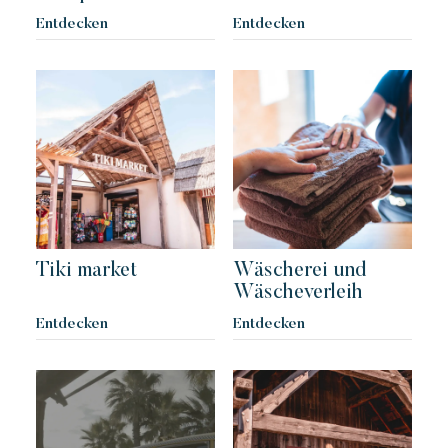
Festlich
Tropisches Paradies
Flucht
Entdecken
Entdecken
Eine idyllische Umgebung am Fuße des berühmten Strandes
von Pampelonne
Tiki market
Wäscherei und
Toison d'or
Wäscheverleih
Elegant
Authentisch
Vertraulich
Entdecken
Entdecken
Ein wildes Paradies mit tausend Farben