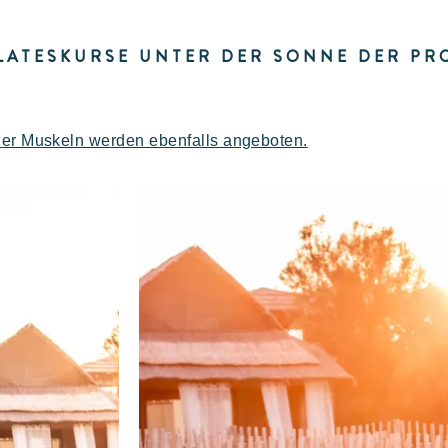
Flucht
ILATESKURSE UNTER DER SONNE DER PR
der Muskeln werden ebenfalls angeboten.
Eine idyllische Umgebung am Fuße des
E
berühmten Strandes von Pampelonne