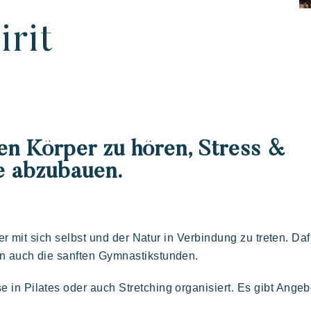
iviera Villages
laub
rit
ren Körper zu hören, Stress &
fe abzubauen.
er Familie
 kunst der
Aufenthalt voller
Die villages atmosphä
eßen
tfreundschaft
entspannung
der mit sich selbst und der Natur in Verbindung zu treten. Da
Kon Tiki
rn auch die sanften Gymnastikstunden.
n Pilates oder auch Stretching organisiert. Es gibt Angebo
Festlich
E
Tropisches Paradies