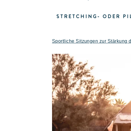
Unvergesslich
STRETCHING- ODER P
Sportliche Sitzungen zur Stärkung 
Polynesisch inspirierte Lodges, ein
atemberaubender Blick auf Saint Tropez,
eine außergewöhnliche Lage.