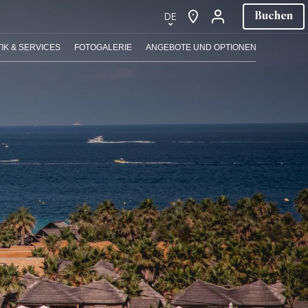
DE
Buchen
EBOTE
KONTAKTIEREN SIE UNS
DE
IK & SERVICES
FOTOGALERIE
ANGEBOTE UND OPTIONEN
×
×
×
EN
FR
NL
IT