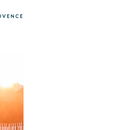
Plage de rock
Vertraulich
OVENCE
Die Riviera Villages App
in wildes Paradies mit tausend Farben