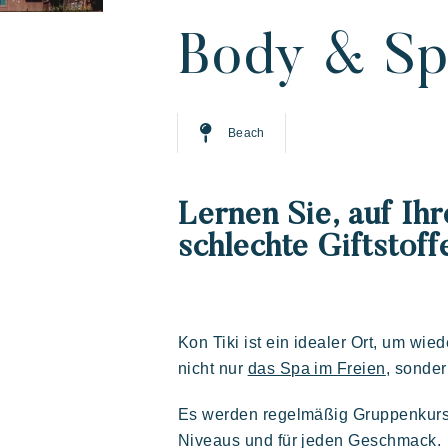
Unsere Dörfer
Entdecken Sie R
Ihr nächster Ur
Body & Spi
Beach
Lernen Sie, auf Ih
schlechte Giftstof
Ein urlaub mit Riviera
Live the adventure
Mit d
Die
Villages
geni
gas
Kon Tiki ist ein idealer Ort, um wie
Prairies de la mer
nicht nur
das Spa im Freien
, sonde
Es werden regelmäßig Gruppenkurse i
Abwechslungsreich
Fröhlich
Niveaus und für jeden Geschmack.