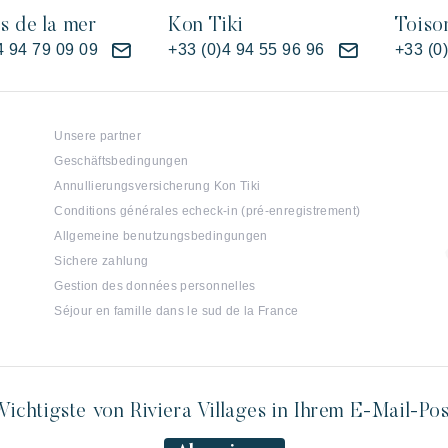
es de la mer
Kon Tiki
Toiso
4 94 79 09 09
+33 (0)4 94 55 96 96
+33 (0
Unsere partner
Geschäftsbedingungen
Annullierungsversicherung Kon Tiki
Conditions générales echeck-in (pré-enregistrement)
Allgemeine benutzungsbedingungen
Sichere zahlung
Gestion des données personnelles
Séjour en famille dans le sud de la France
ichtigste von Riviera Villages in Ihrem E-Mail-Po