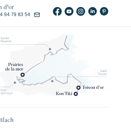
n d'or
)4 94 79 83 54
stfach