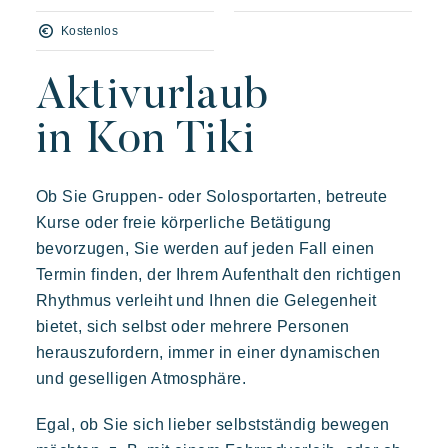
Die villages atmosphäre
Kostenlos
Die Riviera erleben
Aktivurlaub
Ihr nächster Urlaub
Live the adventure
Prairies de la mer
in Kon Tiki
Abwechslungsreich
Fröhlich
Unvergesslich
Mit der Familie genießen
Aufenthalt voller entspannung
Polynesisch inspirierte Lodges, ein atemberaubender Blick auf
Ob Sie Gruppen- oder Solosportarten, betreute
Saint Tropez, eine außergewöhnliche Lage.
Veranstaltungen & Feste
Kurse oder freie körperliche Betätigung
Die Riviera Villages App
bevorzugen, Sie werden auf jeden Fall einen
Termin finden, der Ihrem Aufenthalt den richtigen
Unsere Angebote
Rhythmus verleiht und Ihnen die Gelegenheit
Kontaktieren Sie uns
bietet, sich selbst oder mehrere Personen
herauszufordern, immer in einer dynamischen
und geselligen Atmosphäre.
Buchen
Kon Tiki
Egal, ob Sie sich lieber selbstständig bewegen
Festlich
Tropisches Paradies
Flucht