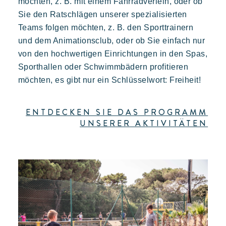
möchten, z. B. mit einem Fahrradverleih, oder ob
Eine idyllische Umgebung am Fuße des berühmten Strandes
Sie den Ratschlägen unserer spezialisierten
von Pampelonne
Teams folgen möchten, z. B. den Sporttrainern
und dem Animationsclub, oder ob Sie einfach nur
von den hochwertigen Einrichtungen in den Spas,
Sporthallen oder Schwimmbädern profitieren
möchten, es gibt nur ein Schlüsselwort: Freiheit!
ENTDECKEN SIE DAS PROGRAMM
Toison d'or
UNSERER AKTIVITÄTEN
Elegant
Authentisch
Vertraulich
Ein wildes Paradies mit tausend Farben