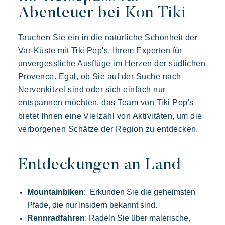
Unsere Dörfer
Abenteuer bei Kon Tiki
Tauchen Sie ein in die natürliche Schönheit der
Entdecken Sie Riviera Villages
Var-Küste mit Tiki Pep's, Ihrem Experten für
Ein urlaub mit Riviera Villages
unvergessliche Ausflüge im Herzen der südlichen
Die kunst der gastfreundschaft
Provence. Egal, ob Sie auf der Suche nach
Die villages atmosphäre
Nervenkitzel sind oder sich einfach nur
Die Riviera erleben
entspannen möchten, das Team von Tiki Pep's
bietet Ihnen eine Vielzahl von Aktivitäten, um die
Ihr nächster Urlaub
verborgenen Schätze der Region zu entdecken.
Live the adventure
Mit der Familie genießen
Entdeckungen an Land
Aufenthalt voller entspannung
Prairies de la mer
Veranstaltungen & Feste
Mountainbiken
: Erkunden Sie die geheimsten
Abwechslungsreich
Fröhlich
Unvergesslich
Die Riviera Villages App
Pfade, die nur Insidern bekannt sind.
Polynesisch inspirierte Lodges, ein atemberaubender Blick auf
Rennradfahren
: Radeln Sie über malerische,
Saint Tropez, eine außergewöhnliche Lage.