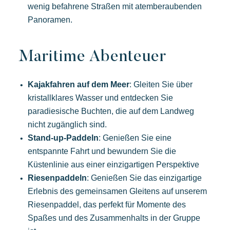
Unsere Angebote
wenig befahrene Straßen mit atemberaubenden
Panoramen.
Kontaktieren Sie uns
Maritime Abenteuer
Buchen
Kajakfahren auf dem Meer
: Gleiten Sie über
kristallklares Wasser und entdecken Sie
paradiesische Buchten, die auf dem Landweg
nicht zugänglich sind.
Stand-up-Paddeln
: Genießen Sie eine
Kon Tiki
entspannte Fahrt und bewundern Sie die
Festlich
Tropisches Paradies
Flucht
Küstenlinie aus einer einzigartigen Perspektive
Eine idyllische Umgebung am Fuße des berühmten Strandes
Riesenpaddeln
: Genießen Sie das einzigartige
von Pampelonne
Erlebnis des gemeinsamen Gleitens auf unserem
Riesenpaddel, das perfekt für Momente des
Spaßes und des Zusammenhalts in der Gruppe