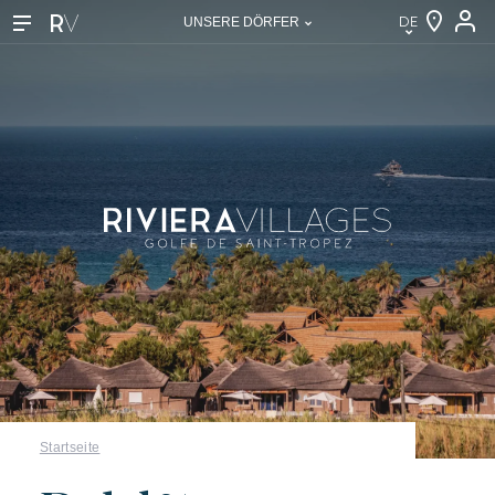
DE
UNSERE DÖRFER
DE
EN
FR
NL
IT
Unsere Dörfer
Startseite
Entdecken Sie Riviera Villages