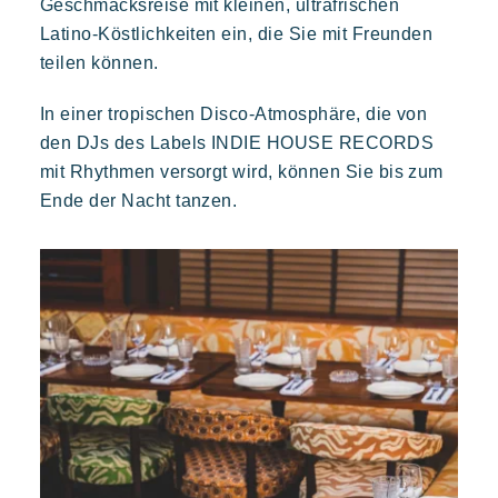
Geschmacksreise mit kleinen, ultrafrischen
Buchen
Latino-Köstlichkeiten ein, die Sie mit Freunden
teilen können.
In einer tropischen Disco-Atmosphäre, die von
Kon Tiki
den DJs des Labels INDIE HOUSE RECORDS
Festlich
Tropisches Paradies
Flucht
mit Rhythmen versorgt wird, können Sie bis zum
Eine idyllische Umgebung am Fuße des berühmten Strandes
Ende der Nacht tanzen.
von Pampelonne
Toison d'or