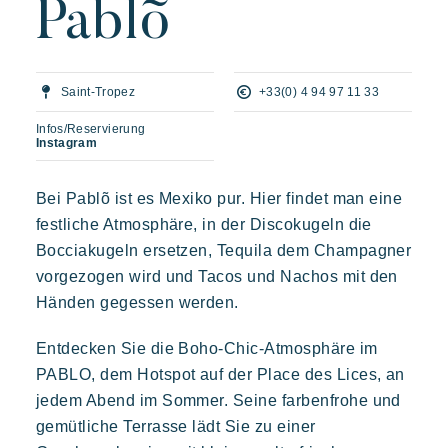
Pablõ
Ein urlaub mit Riviera Villages
Die kunst der gastfreundschaft
Die villages atmosphäre
Saint-Tropez
+33(0) 4 94 97 11 33
Die Riviera erleben
Infos/Reservierung
Instagram
Ihr nächster Urlaub
Bei Pablõ ist es Mexiko pur. Hier findet man eine
Live the adventure
festliche Atmosphäre, in der Discokugeln die
Mit der Familie genießen
Prairies de la mer
Bocciakugeln ersetzen, Tequila dem Champagner
Aufenthalt voller entspannung
Abwechslungsreich
Fröhlich
Unvergesslich
vorgezogen wird und Tacos und Nachos mit den
Veranstaltungen & Feste
Polynesisch inspirierte Lodges, ein atemberaubender Blick auf
Händen gegessen werden.
Saint Tropez, eine außergewöhnliche Lage.
Die Riviera Villages App
Entdecken Sie die Boho-Chic-Atmosphäre im
Unsere Angebote
PABLO, dem Hotspot auf der Place des Lices, an
jedem Abend im Sommer. Seine farbenfrohe und
Kontaktieren Sie uns
gemütliche Terrasse lädt Sie zu einer