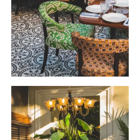
Elegant
Authentisch
Vertraulich
Ein wildes Paradies mit tausend Farben