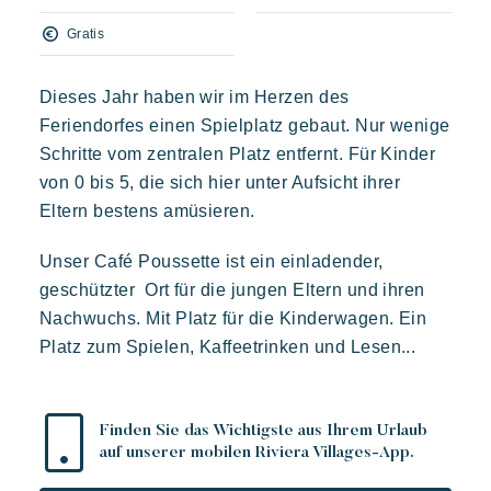
Live the adventure
Polynesisch inspirierte Lodges, ein atemberaubender Blick auf
Gratis
Saint Tropez, eine außergewöhnliche Lage.
Mit der Familie genießen
Aufenthalt voller entspannung
Dieses Jahr haben wir im Herzen des
Veranstaltungen & Feste
Feriendorfes einen Spielplatz gebaut. Nur wenige
Die Riviera Villages App
Schritte vom zentralen Platz entfernt. Für Kinder
von 0 bis 5, die sich hier unter Aufsicht ihrer
Unsere Angebote
Kon Tiki
Eltern bestens amüsieren.
Festlich
Tropisches Paradies
Flucht
Kontaktieren Sie uns
Eine idyllische Umgebung am Fuße des berühmten Strandes
Unser Café Poussette ist ein einladender,
von Pampelonne
geschützter Ort für die jungen Eltern und ihren
Buchen
Nachwuchs. Mit Platz für die Kinderwagen. Ein
Platz zum Spielen, Kaffeetrinken und Lesen...
Toison d'or
Finden Sie das Wichtigste aus Ihrem Urlaub
auf unserer mobilen Riviera Villages-App.
Elegant
Authentisch
Vertraulich