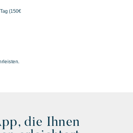
in wildes Paradies mit tausend Farben
 Tag (150€
rleisten.
App, die Ihnen