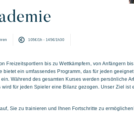
ademie
hren
105€/1h - 145€/1h30
er Familie
 kunst der
Aufenthalt voller
Die villages atmosphä
eßen
tfreundschaft
entspannung
n Freizeitsportlern bis zu Wettkämpfern, von Anfängern bis
Kon Tiki
e bietet ein umfassendes Programm, das für jeden geeignet 
ll ein. Während des gesamten Kurses werden persönliche Ar
Festlich
E
Tropisches Paradies
wird für jeden Spieler eine Bilanz gezogen. Unser Ziel ist e
Flucht
uf, Sie zu trainieren und Ihnen Fortschritte zu ermöglichen