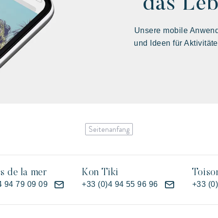
das Leb
Unsere mobile Anwendu
und Ideen für Aktivität
Seitenanfang
es de la mer
Kon Tiki
Toiso
4 94 79 09 09
+33 (0)4 94 55 96 96
+33 (0