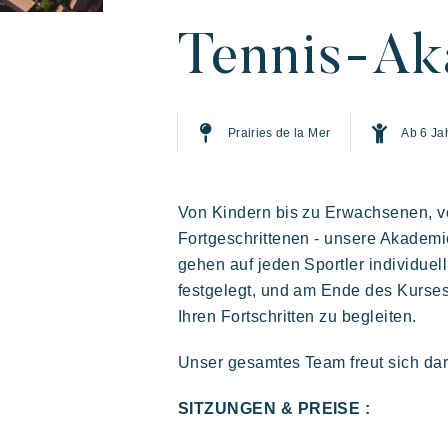
Tennis-Ak
Prairies de la Mer
Ab 6 Ja
Ein urlaub mit Riviera
Live the adventure
Mit d
Die
Villages
geni
gas
Von Kindern bis zu Erwachsenen, vo
Prairies de la mer
Fortgeschrittenen - unsere Akademi
gehen auf jeden Sportler individue
Abwechslungsreich
Fröhlich
festgelegt, und am Ende des Kurses 
Unvergesslich
Ihren Fortschritten zu begleiten.
Unser gesamtes Team freut sich dara
SITZUNGEN & PREISE :