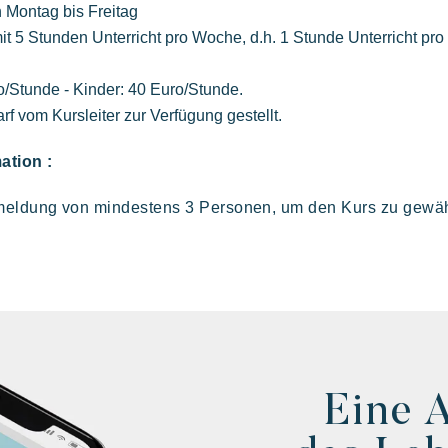
n Montag bis Freitag
Eine idyllische Umgebung am Fuße des
E
 5 Stunden Unterricht pro Woche, d.h. 1 Stunde Unterricht pro
berühmten Strandes von Pampelonne
/Stunde - Kinder: 40 Euro/Stunde.
f vom Kursleiter zur Verfügung gestellt.
ation :
meldung von mindestens 3 Personen, um den Kurs zu gewäh
Eine 