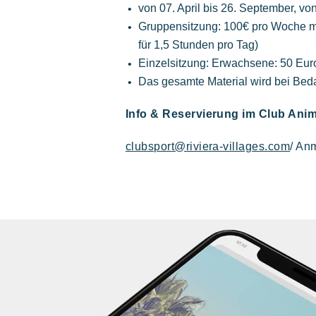
von 07. April bis 26. September, vo
Polynesisch inspirierte Lodges, ein
Gruppensitzung: 100€ pro Woche mit
atemberaubender Blick auf Saint Tropez,
für 1,5 Stunden pro Tag)
eine außergewöhnliche Lage.
Einzelsitzung: Erwachsene: 50 Euro
Das gesamte Material wird bei Bedar
Info & Reservierung im Club Anim
clubsport@riviera-villages.com
/ An