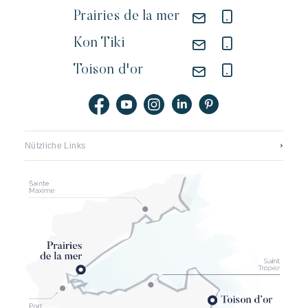
Prairies de la mer
Kon Tiki
Toison d'or
Nützliche Links
Kontaktieren sie uns
Stellenangebote Riviera Villages
Application mobile
Unsere hotels
Broschüren, pläne und preise
Die entwicklung des strandes von pampelonne
Unsere partner
Geschäftsbedingungen
Annullierungsversicherung Kon Tiki