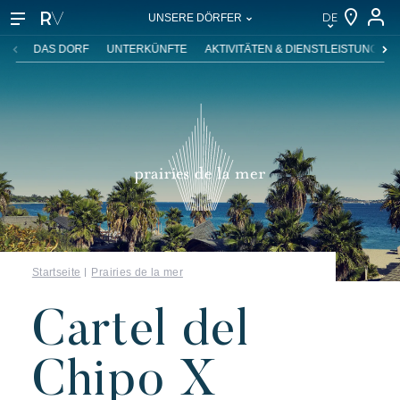
DE
UNSERE DÖRFER
DE
DAS DORF
UNTERKÜNFTE
AKTIVITÄTEN & DIENSTLEISTUNGEN
EN
FR
NL
IT
Startseite
Prairies de la mer
Cartel del
Chipo X