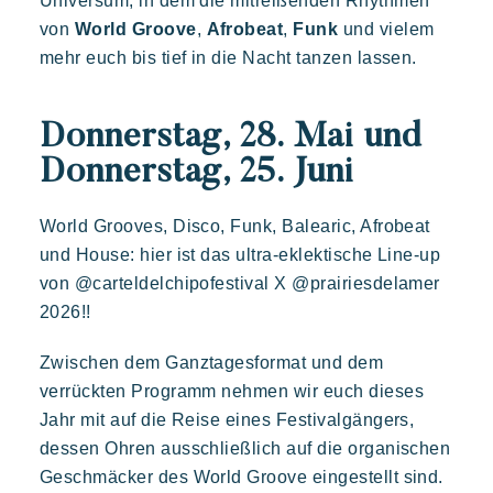
Universum, in dem die mitreißenden Rhythmen
Abwechslungsreich
Fröhlich
Unvergesslich
Die Riviera Villages App
von
World Groove
,
Afrobeat
,
Funk
und vielem
Polynesisch inspirierte Lodges, ein atemberaubender Blick auf
Saint Tropez, eine außergewöhnliche Lage.
mehr euch bis tief in die Nacht tanzen lassen.
Unsere Angebote
Kontaktieren Sie uns
Donnerstag, 28. Mai und
Donnerstag, 25. Juni
Buchen
World Grooves, Disco, Funk, Balearic, Afrobeat
und House: hier ist das ultra-eklektische Line-up
von @carteldelchipofestival X @prairiesdelamer
2026!!
Zwischen dem Ganztagesformat und dem
verrückten Programm nehmen wir euch dieses
Kon Tiki
Jahr mit auf die Reise eines Festivalgängers,
Festlich
Tropisches Paradies
Flucht
dessen Ohren ausschließlich auf die organischen
Eine idyllische Umgebung am Fuße des berühmten Strandes
Geschmäcker des World Groove eingestellt sind.
von Pampelonne