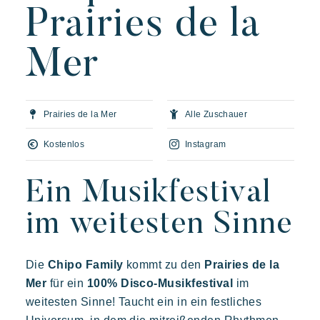
Prairies de la
Unsere Dörfer
Mer
Entdecken Sie Riviera Villages
Ein urlaub mit Riviera Villages
Prairies de la Mer
Alle Zuschauer
Die kunst der gastfreundschaft
Kostenlos
Instagram
Die villages atmosphäre
Die Riviera erleben
Ein Musikfestival
Ihr nächster Urlaub
im weitesten Sinne
Live the adventure
Mit der Familie genießen
Die
Chipo Family
kommt zu den
Prairies de la
Aufenthalt voller entspannung
Mer
für ein
100% Disco-Musikfestival
im
weitesten Sinne! Taucht ein in ein festliches
Veranstaltungen & Feste
Prairies de la mer